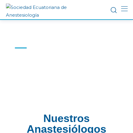
ANASTESIÓLOGOS
“SOLO LA ACTITUD Y LA PASIÓN POR
LO QUE HACEMOS FORTALECE
NUESTRA ESPECIALIDAD”
Nuestros
Anastesiólogos