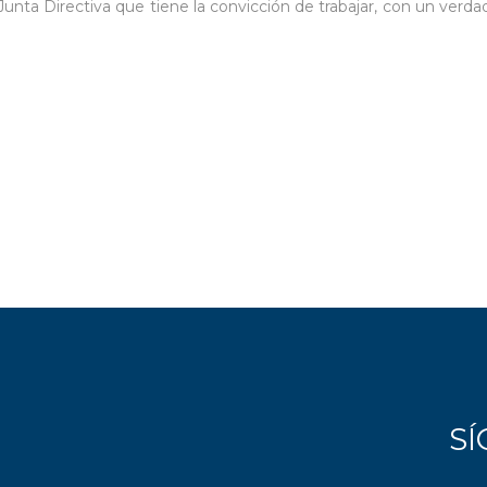
nta Directiva que tiene la convicción de trabajar, con un verda
S