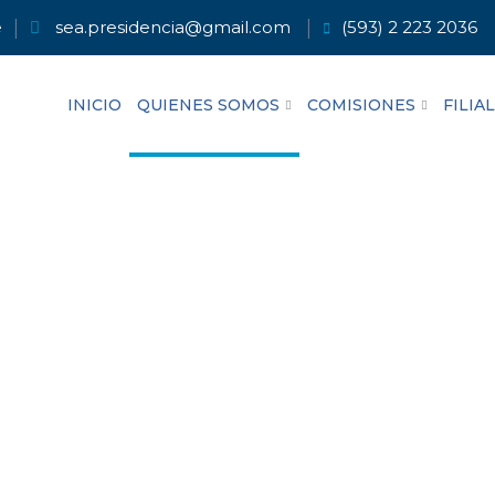
e
sea.presidencia@gmail.com
(593) 2 223 2036
INICIO
QUIENES SOMOS
COMISIONES
FILIA
 HACEMOS FORTALECE NUESTRA ESPECIALIDAD”