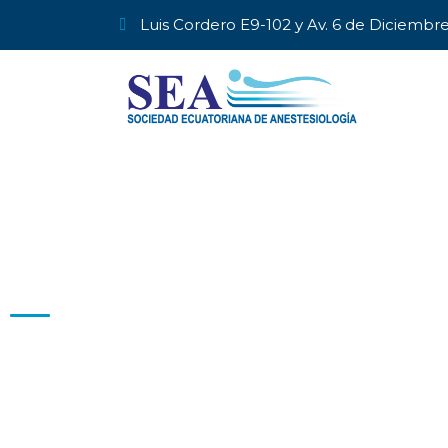
Luis Cordero E9-102 y Av. 6 de Diciembr
PRESENTACIÓN
“SOLO LA ACTITUD Y LA PASIÓN POR LO QUE