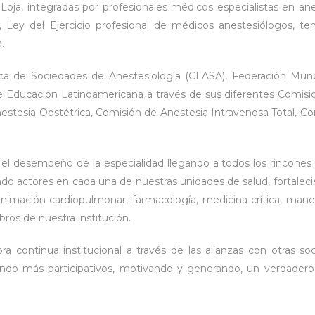
Loja, integradas por profesionales médicos especialistas en a
 Ley del Ejercicio profesional de médicos anestesiólogos, t
.
a de Sociedades de Anestesiología (CLASA), Federación Mund
 Educación Latinoamericana a través de sus diferentes Comi
estesia Obstétrica, Comisión de Anestesia Intravenosa Total, Co
el desempeño de la especialidad llegando a todos los rincones d
do actores en cada una de nuestras unidades de salud, fortalecie
reanimación cardiopulmonar, farmacología, medicina crítica, mane
os de nuestra institución.
 continua institucional a través de las alianzas con otras so
 siendo más participativos, motivando y generando, un verdade