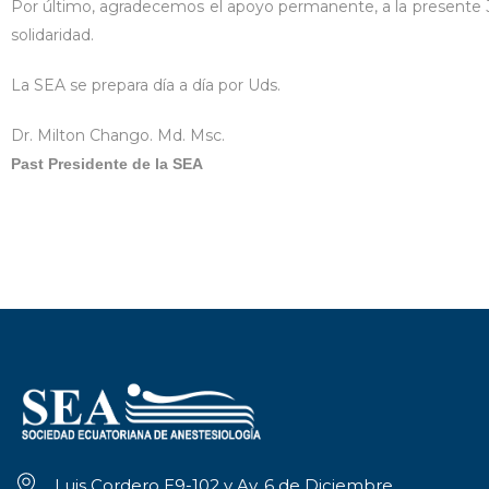
Por último, agradecemos el apoyo permanente, a la presente Ju
solidaridad.
La SEA se prepara día a día por Uds.
Dr. Milton Chango. Md. Msc.
Past Presidente de la SEA
Luis Cordero E9-102 y Av. 6 de Diciembre