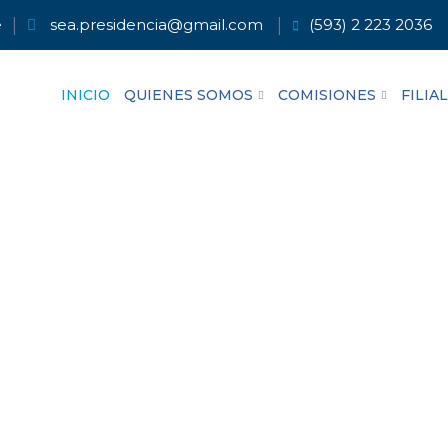
e
sea.presidencia@gmail.com
(593) 2 223 2036
INICIO
QUIENES SOMOS
COMISIONES
FILIA