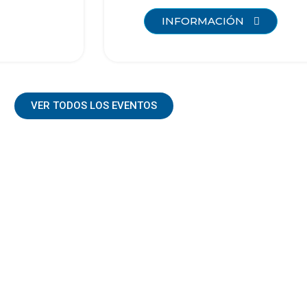
INFORMACIÓN
VER TODOS LOS EVENTOS
ades científicas, académicas y gremiales, siendo verdaderos 
n el bienestar de la población."