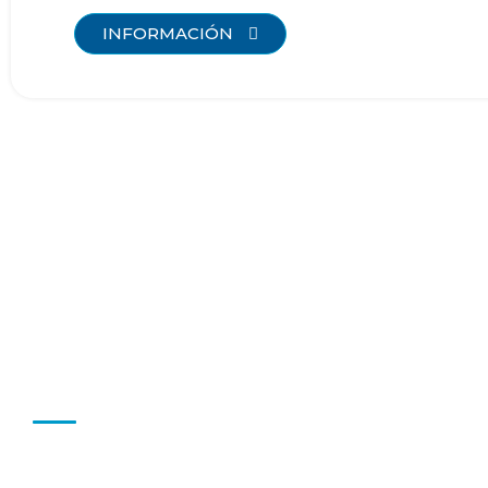
INFORMACIÓN
Nuestra Visión
"Ser una organización líder en el desarrollo de activid
de la políticas sanitarias del país y siempre solidaria co