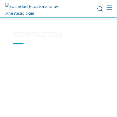
CONTACTOS
Comunícate con la SEA a través de
nuestro formulario de contactos.
Estamos aquí para ayudarte en lo que
necesites.