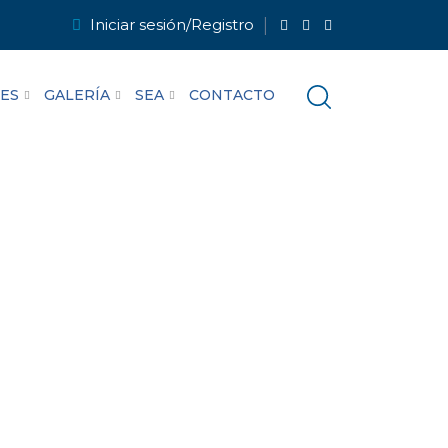
Iniciar sesión/Registro
LES
GALERÍA
SEA
CONTACTO
 San Cristóbal
agos)