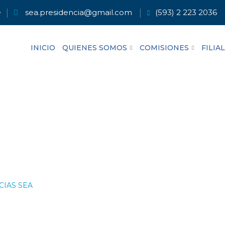
e
sea.presidencia@gmail.com
(593) 2 223 2036
INICIO
QUIENES SOMOS
COMISIONES
FILIA
ral Oskar Jandl de
CIAS SEA
-
Hospital General Oskar Jandl de San Cristóbal (Galáp