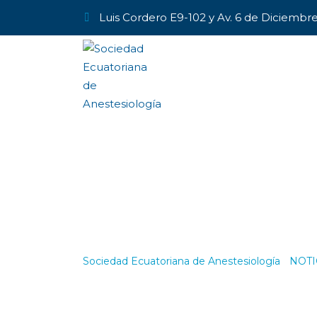
Luis Cordero E9-102 y Av. 6 de Diciembr
Hospital Gene
(Galápagos)
Sociedad Ecuatoriana de Anestesiología
-
NOTI